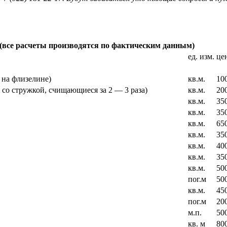
е (все расчеты производятся по фактическим данным)
ед. изм.
це
 на флизелине)
кв.м.
10
 со стружкой, счищающиеся за 2 — 3 раза)
кв.м.
20
кв.м.
35
кв.м.
35
кв.м.
65
кв.м.
35
кв.м.
40
кв.м.
35
кв.м.
50
пог.м
50
кв.м.
45
пог.м
20
м.п.
50
кв. м
80