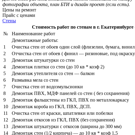
фотографии объекта, план БТИ и дизайн проект (если есть).
Цены на ремонт
Прайс с ценами
Стены
Стоимость работ по стенам в г. Екатеринбург
№
Наименование работ
Демонтажные работы:
1
Очистка стен от обоев один слой (флизелин, бумага, винил
2
Отчистка стен от обоев ( финил — ризиновые, под окраску
3
Демонтаж штукатурки со стен
4
Демонтаж плитки со стен (до 10 кв * коэф 2)
5
Демонтаж утеплителя со стен — балкон
6
Размывка мела со стен
7
Очистка стен от водоэмульсионки
8
Демонтаж ПВХ, МДФ панелей со стен ( без сохранения)
9
Демонтаж фальшстены из ГКЛ, ПВХ по металлокаркасу
10
Демонтаж короба из ГКЛ, ПВХ, ДСП.
11
Очистка стен от краски, шпатлевки или побелки
12
Демонтаж откосов из ГКЛ, ПВХ (без сохранения)
13
Демонтаж штукатурки с откосов (ширина до 300 мм)
14
Демонтаж стен (1/2 кирпича) — до 10 кв * коэф 1,5