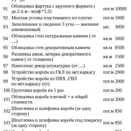
Облицовка фартука с крупного формата (
91
пог.м
10000
до 2 п.м - коэф *1,5)
92
Монтаж уголка пластикового по плитке
пог.м
1000
Запиливание и сведение 3 угла — внешние
93
шт.
3000
алюминиевый
Облицовка стен натуральным камнем ( от
94
кв.м
5000
....)
95
Облицовка стен декоративным камнем
кв.м
8500
Расшивка швов, затирка декоративного
96
кв.м
1500
камня ( от толщины)
97
Нанесение декор.штукатурки (от ....)
кв.м
1500
98
Устройство короба из ГКЛ по мет.каркасу
пог.м
2000
Устройство короба из ПВХ ,ГВЛ
99
пог.м
2000
по мет.каркасу (от)
100
Грунтовка короба на 1 раз
пог.м
200
Облицовка короба плиткой + к общей
101
пог.м
2000
стоимости
Шпатлевка и шлифовка короба (за одну
102
пог.м
850
сторону)
Шпатлевка и шлифовка короба под покраску
103
пог.м
850
(за одну сторону)