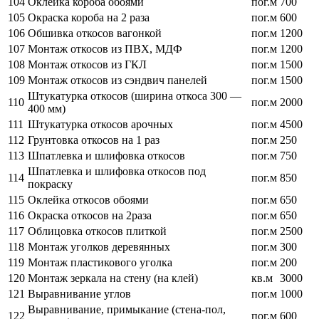
104
Оклейка короба обоями
пог.м
700
105
Окраска короба на 2 раза
пог.м
600
106
Обшивка откосов вагонкой
пог.м
1200
107
Монтаж откосов из ПВХ, МДФ
пог.м
1200
108
Монтаж откосов из ГКЛ
пог.м
1500
109
Монтаж откосов из сэндвич панелей
пог.м
1500
Штукатурка откосов (ширина откоса 300 —
110
пог.м
2000
400 мм)
111
Штукатурка откосов арочных
пог.м
4500
112
Грунтовка откосов на 1 раз
пог.м
250
113
Шпатлевка и шлифовка откосов
пог.м
750
Шпатлевка и шлифовка откосов под
114
пог.м
850
покраску
115
Оклейка откосов обоями
пог.м
650
116
Окраска откосов на 2раза
пог.м
650
117
Облицовка откосов плиткой
пог.м
2500
118
Монтаж уголков деревянных
пог.м
300
119
Монтаж пластикового уголка
пог.м
200
120
Монтаж зеркала на стену (на клей)
кв.м
3000
121
Выравнивание углов
пог.м
1000
Выравнивание, примыкание (стена-пол,
122
пог.м
600