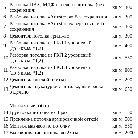
Разборка ПВХ, МДФ панелей с потолка (без
5
кв.м
300
сохранения)
6
Разборка потолка «Armstrong» без сохранения
кв.м
300
Разборка потолка «Armstrong» зеркальный без
7
кв.м
300
сохранения
8
Демонтаж потолка грильято
кв.м
300
Разборка потолка из ГКЛ 1 уровневый
9
кв.м
400
(до 5 кв.м. *1,2)
Разборка потолка из ГКЛ 2 уровневый
10
кв.м
550
(до 5 кв.м. *1,2)
Разборка потолка из ГКЛ 3 уровневый
11
кв.м
800
(до 5 кв.м. *1,2)
12
Демонтаж клеевой плитки
кв.м
200
Демонтаж штукатурки с потолка, шлифовка -
13
кв.м
650
отдельно
Монтажные работы:
14
Грунтовка потолка на 1 раз
кв.м
150
15
Проклейка потолка армировочной сеткой
кв.м
500
16
Монтаж маячков по потолку
кв.м
550
17
Выравнивание потолка до 2х см.
кв.м
2000