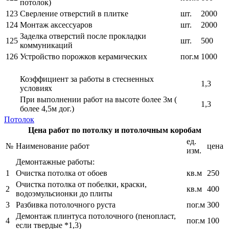
потолок)
123
Сверление отверстий в плитке
шт.
2000
124
Монтаж аксессуаров
шт.
2000
Заделка отверстий после прокладки
125
шт.
500
коммуникаций
126
Устройство порожков керамических
пог.м
1000
Коэффициент за работы в стесненных
1,3
условиях
При выполнении работ на высоте более 3м (
1,3
более 4,5м дог.)
Потолок
Цена работ по потолку и потолочным коробам
ед.
№
Наименование работ
цена
изм.
Демонтажные работы:
1
Очистка потолка от обоев
кв.м
250
Очистка потолка от побелки, краски,
2
кв.м
400
водоэмульсионки до плиты
3
Разбивка потолочного руста
пог.м
300
Демонтаж плинтуса потолочного (пенопласт,
4
пог.м
100
если твердые *1,3)