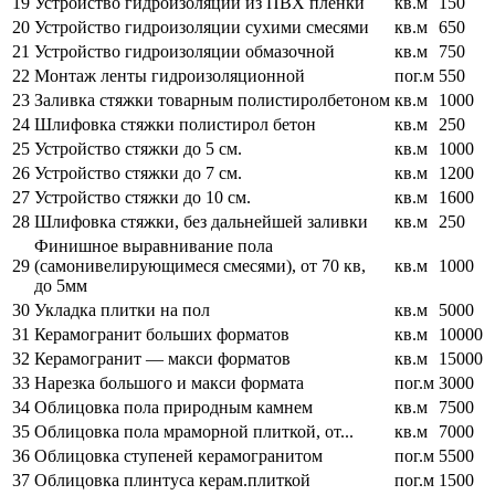
19
Устройство гидроизоляции из ПВХ пленки
кв.м
150
20
Устройство гидроизоляции сухими смесями
кв.м
650
21
Устройство гидроизоляции обмазочной
кв.м
750
22
Монтаж ленты гидроизоляционной
пог.м
550
23
Заливка стяжки товарным полистиролбетоном
кв.м
1000
24
Шлифовка стяжки полистирол бетон
кв.м
250
25
Устройство стяжки до 5 см.
кв.м
1000
26
Устройство стяжки до 7 см.
кв.м
1200
27
Устройство стяжки до 10 см.
кв.м
1600
28
Шлифовка стяжки, без дальнейшей заливки
кв.м
250
Финишное выравнивание пола
29
(самонивелирующимеся смесями), от 70 кв,
кв.м
1000
до 5мм
30
Укладка плитки на пол
кв.м
5000
31
Керамогранит больших форматов
кв.м
10000
32
Керамогранит — макси форматов
кв.м
15000
33
Нарезка большого и макси формата
пог.м
3000
34
Облицовка пола природным камнем
кв.м
7500
35
Облицовка пола мраморной плиткой, от...
кв.м
7000
36
Облицовка ступеней керамогранитом
пог.м
5500
37
Облицовка плинтуса керам.плиткой
пог.м
1500