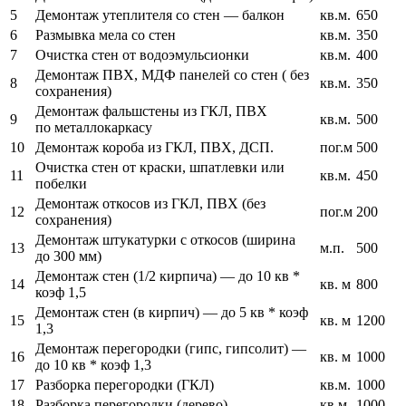
5
Демонтаж утеплителя со стен — балкон
кв.м.
650
6
Размывка мела со стен
кв.м.
350
7
Очистка стен от водоэмульсионки
кв.м.
400
Демонтаж ПВХ, МДФ панелей со стен ( без
8
кв.м.
350
сохранения)
Демонтаж фальшстены из ГКЛ, ПВХ
9
кв.м.
500
по металлокаркасу
10
Демонтаж короба из ГКЛ, ПВХ, ДСП.
пог.м
500
Очистка стен от краски, шпатлевки или
11
кв.м.
450
побелки
Демонтаж откосов из ГКЛ, ПВХ (без
12
пог.м
200
сохранения)
Демонтаж штукатурки с откосов (ширина
13
м.п.
500
до 300 мм)
Демонтаж стен (1/2 кирпича) — до 10 кв *
14
кв. м
800
коэф 1,5
Демонтаж стен (в кирпич) — до 5 кв * коэф
15
кв. м
1200
1,3
Демонтаж перегородки (гипс, гипсолит) —
16
кв. м
1000
до 10 кв * коэф 1,3
17
Разборка перегородки (ГКЛ)
кв.м.
1000
18
Разборка перегородки (дерево)
кв.м.
1000