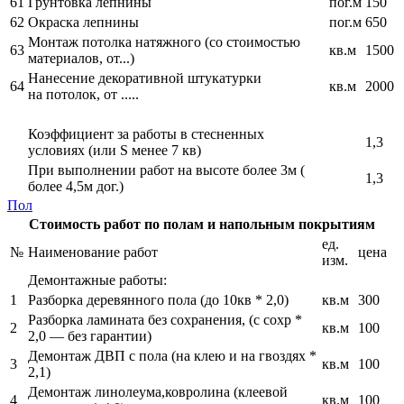
61
Грунтовка лепнины
пог.м
150
62
Окраска лепнины
пог.м
650
Монтаж потолка натяжного (со стоимостью
63
кв.м
1500
материалов, от...)
Нанесение декоративной штукатурки
64
кв.м
2000
на потолок, от .....
Коэффициент за работы в стесненных
1,3
условиях (или S менее 7 кв)
При выполнении работ на высоте более 3м (
1,3
более 4,5м дог.)
Пол
Стоимость работ по полам и напольным покрытиям
ед.
№
Наименование работ
цена
изм.
Демонтажные работы:
1
Разборка деревянного пола (до 10кв * 2,0)
кв.м
300
Разборка ламината без сохранения, (с сохр *
2
кв.м
100
2,0 — без гарантии)
Демонтаж ДВП с пола (на клею и на гвоздях *
3
кв.м
100
2,1)
Демонтаж линолеума,ковролина (клеевой
4
кв.м
100