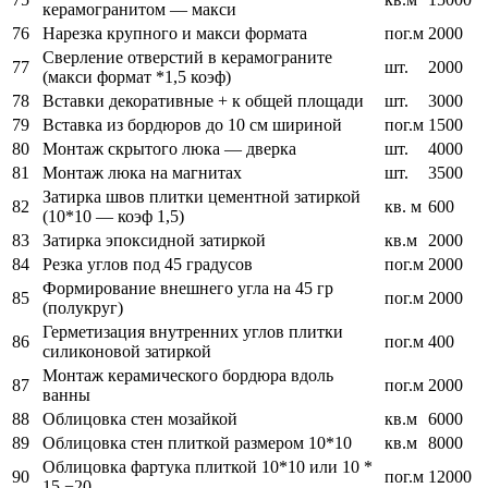
керамогранитом — макси
76
Нарезка крупного и макси формата
пог.м
2000
Сверление отверстий в керамограните
77
шт.
2000
(макси формат *1,5 коэф)
78
Вставки декоративные + к общей площади
шт.
3000
79
Вставка из бордюров до 10 см шириной
пог.м
1500
80
Монтаж скрытого люка — дверка
шт.
4000
81
Монтаж люка на магнитах
шт.
3500
Затирка швов плитки цементной затиркой
82
кв. м
600
(10*10 — коэф 1,5)
83
Затирка эпоксидной затиркой
кв.м
2000
84
Резка углов под 45 градусов
пог.м
2000
Формирование внешнего угла на 45 гр
85
пог.м
2000
(полукруг)
Герметизация внутренних углов плитки
86
пог.м
400
силиконовой затиркой
Монтаж керамического бордюра вдоль
87
пог.м
2000
ванны
88
Облицовка стен мозайкой
кв.м
6000
89
Облицовка стен плиткой размером 10*10
кв.м
8000
Облицовка фартука плиткой 10*10 или 10 *
90
пог.м
12000
15 −20