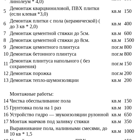
линолеум * 4,0)
Демонтаж кварцвиниловой, ПВХ плитки
5
кв.м
150
(если клевая *3,0)
Демонтаж плитки с пола (керамической) (
6
кв.м
400
до 3 кв * 2,0)
7
Демонтаж цементной стяжки до 5см.
кв.м
600
8
Демонтаж цементной стяжки до 8см.
кв.м
1500
9
Демонтаж цементного плинтуса
пог.м
800
10
Демонтаж бетонного плинтуса
пог.м
800
Демонтаж плинтуса напольного ( без
11
пог.м
150
сохранения)
12
Демонтаж порожка
пог.м
200
13
Демонтаж тепло-шумоизоляции
кв.м
200
Монтажные работы:
14
Чистка обеспыливание пола
кв.м
150
15
Грунтовка пола на 1 раз
кв.м
100
16
Устройство гидро — звукоизоляции рулонной
кв.м
650
17
Монтаж маячков под заливку стяжки
кв.м
350
Выравнивание пола, наливными смесями, до
18
кв.м
1000
10 кв * 1,5