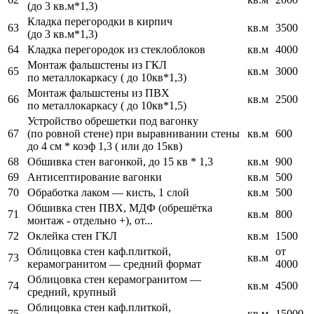
(до 3 кв.м*1,3)
Кладка перегородки в кирпич
63
кв.м
3500
(до 3 кв.м*1,3)
64
Кладка перегородок из стеклоблоков
кв.м
4000
Монтаж фальшстены из ГКЛ
65
кв.м
3000
по металлокаркасу ( до 10кв*1,3)
Монтаж фальшстены из ПВХ
66
кв.м
2500
по металлокаркасу ( до 10кв*1,5)
Устройство обрешетки под вагонку
67
(по ровной стене) при выравнивании стены
кв.м
600
до 4 см * коэф 1,3 ( или до 15кв)
68
Обшивка стен вагонкой, до 15 кв * 1,3
кв.м
900
69
Антисептирование вагонки
кв.м
500
70
Обработка лаком — кисть, 1 слой
кв.м
500
Обшивка стен ПВХ, МДФ (обрешётка
71
кв.м
800
монтаж - отдельно +), от...
72
Оклейка стен ГКЛ
кв.м
1500
Облицовка стен каф.плиткой,
от
73
кв.м
керамогранитом — средний формат
4000
Облицовка стен керамогранитом —
74
кв.м
4500
средний, крупный
Облицовка стен каф.плиткой,
75
кв.м
15000