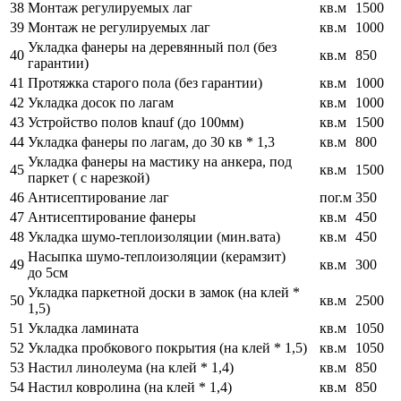
38
Монтаж регулируемых лаг
кв.м
1500
39
Монтаж не регулируемых лаг
кв.м
1000
Укладка фанеры на деревянный пол (без
40
кв.м
850
гарантии)
41
Протяжка старого пола (без гарантии)
кв.м
1000
42
Укладка досок по лагам
кв.м
1000
43
Устройство полов knauf (до 100мм)
кв.м
1500
44
Укладка фанеры по лагам, до 30 кв * 1,3
кв.м
800
Укладка фанеры на мастику на анкера, под
45
кв.м
1500
паркет ( с нарезкой)
46
Антисептирование лаг
пог.м
350
47
Антисептирование фанеры
кв.м
450
48
Укладка шумо-теплоизоляции (мин.вата)
кв.м
450
Насыпка шумо-теплоизоляции (керамзит)
49
кв.м
300
до 5см
Укладка паркетной доски в замок (на клей *
50
кв.м
2500
1,5)
51
Укладка ламината
кв.м
1050
52
Укладка пробкового покрытия (на клей * 1,5)
кв.м
1050
53
Настил линолеума (на клей * 1,4)
кв.м
850
54
Настил ковролина (на клей * 1,4)
кв.м
850