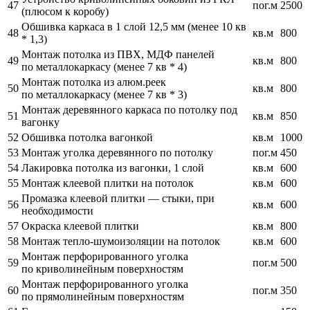
47
пог.м
2500
(плюсом к коробу)
Обшивка каркаса в 1 слой 12,5 мм (менее 10 кв
48
кв.м
800
* 1,3)
Монтаж потолка из ПВХ, МДФ панелей
49
кв.м
800
по металлокаркасу (менее 7 кв * 4)
Монтаж потолка из алюм.реек
50
кв.м
800
по металлокаркасу (менее 7 кв * 3)
Монтаж деревянного каркаса по потолку под
51
кв.м
850
вагонку
52
Обшивка потолка вагонкой
кв.м
1000
53
Монтаж уголка деревянного по потолку
пог.м
450
54
Лакировка потолка из вагонки, 1 слой
кв.м
600
55
Монтаж клеевой плитки на потолок
кв.м
600
Промазка клеевой плитки — стыки, при
56
кв.м
600
необходимости
57
Окраска клеевой плитки
кв.м
800
58
Монтаж тепло-шумоизоляции на потолок
кв.м
600
Монтаж перфорированного уголка
59
пог.м
500
по криволинейным поверхностям
Монтаж перфорированного уголка
60
пог.м
350
по прямолинейным поверхностям