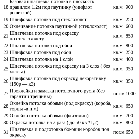
Базовая шпатлевка потолка в плоскость
18
правилом 1,2м под паутинку (унифлот
кв.м
900
решеткой)
19
Шлифовка потолка под стеклохолст
кв.м
250
20
Оклеивание потолка паутинкой (стеклохолст)
кв.м
600
Шпатлевка потолка под окраску
21
кв.м
850
по стеклохолсту
22
Шпатлевка потолка под обои
кв.м
800
23
Шлифовка потолка под обои
кв.м
250
24
Шпатлевка потолка на 1 слой
кв.м
400
Шпатлевка потолка под окраску на 3 слоя ( без
25
кв.м
950
холста)
Шлифовка потолка под окраску, декоративку
26
кв.м
350
(150р — к3)
Проклейка и замазка потолочного руста (без
27
пог.м
1000
гарантии трещины)
Оклейка потолка обоями (под окраску) (короба,
28
кв.м
650
торцы -в п.м)
29
Оклейка потолка обоями (флизилин)
кв.м
700
30
Окраска потолка на 2 раза ( до 50 кв *1,2)
кв.м
800
Шпатлевка и подготовка боковин коробов под
31
пог.м
650
окраску