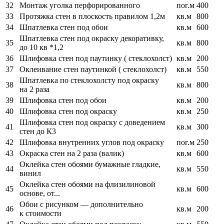
32
Монтаж уголка перфорированного
пог.м
400
33
Протяжка стен в плоскость правилом 1,2м
кв.м
800
34
Шпатлевка стен под обои
кв.м
600
Шпатлевка стен под окраску декоративку,
35
кв.м
800
до 10 кв *1,2
36
Шлифовка стен под паутинку ( стеклохолст)
кв.м
200
37
Оклеивание стен паутинкой ( стеклохолст)
кв.м
550
Шпатлевка по стеклохолсту под окраску
38
кв.м
800
на 2 раза
39
Шлифовка стен под обои
кв.м
200
40
Шлифовка стен под окраску
кв.м
250
Шлифовка стен под окраску с доведением
41
кв.м
300
стен до К3
42
Шлифовка внутренних углов под окраску
пог.м
250
43
Окраска стен на 2 раза (валик)
кв.м
600
Оклейка стен обоями бумажные гладкие,
44
кв.м
550
винил
Оклейка стен обоями на флизилиновой
45
кв.м
600
основе, от...
Обои с рисунком — дополнительно
46
кв.м
200
к стоимости