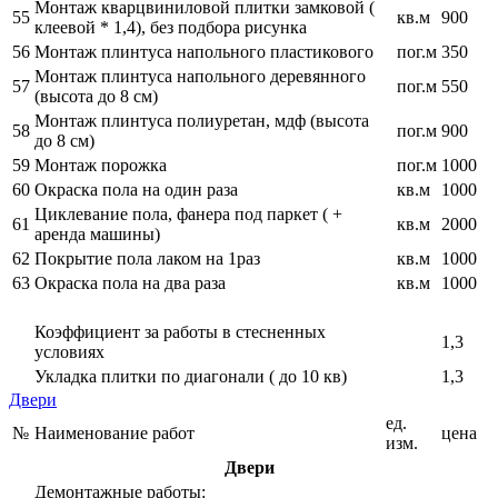
Монтаж кварцвиниловой плитки замковой (
55
кв.м
900
клеевой * 1,4), без подбора рисунка
56
Монтаж плинтуса напольного пластикового
пог.м
350
Монтаж плинтуса напольного деревянного
57
пог.м
550
(высота до 8 см)
Монтаж плинтуса полиуретан, мдф (высота
58
пог.м
900
до 8 см)
59
Монтаж порожка
пог.м
1000
60
Окраска пола на один раза
кв.м
1000
Циклевание пола, фанера под паркет ( +
61
кв.м
2000
аренда машины)
62
Покрытие пола лаком на 1раз
кв.м
1000
63
Окраска пола на два раза
кв.м
1000
Коэффициент за работы в стесненных
1,3
условиях
Укладка плитки по диагонали ( до 10 кв)
1,3
Двери
ед.
№
Наименование работ
цена
изм.
Двери
Демонтажные работы: