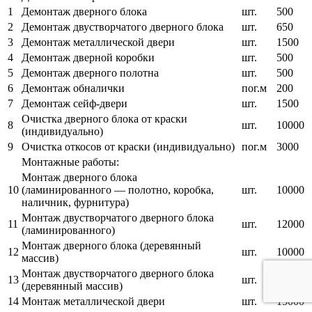
1
Демонтаж дверного блока
шт.
500
2
Демонтаж двустворчатого дверного блока
шт.
650
3
Демонтаж металлической двери
шт.
1500
4
Демонтаж дверной коробки
шт.
500
5
Демонтаж дверного полотна
шт.
500
6
Демонтаж обналички
пог.м
200
7
Демонтаж сейф-двери
шт.
1500
Очистка дверного блока от краски
8
шт.
10000
(индивидуально)
9
Очистка откосов от краски (индивидуально)
пог.м
3000
Монтажные работы:
Монтаж дверного блока
10
(ламинированного — полотно, коробка,
шт.
10000
наличник, фурнитура)
Монтаж двустворчатого дверного блока
11
шт.
12000
(ламинированного)
Монтаж дверного блока (деревянный
12
шт.
10000
массив)
Монтаж двустворчатого дверного блока
13
шт.
14000
(деревянный массив)
14
Монтаж металлической двери
шт.
15000