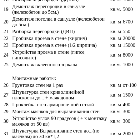
Демонтаж перегородки в сан.узле
19
кв.м.
5000
(железобетон до 5см.)
Демонтаж потолка в сан.узле (железобетон
20
кв. м
6700
до 5см.)
21
Разборка перегородки (ДВП)
кв. м
550
22
Пробивка проема в стене (кирпич)
кв. м
20000
23
Пробивка проема в стене (1/2 кирпича)
кв. м
15000
Устройства проема в стене (гипсе,
24
кв. м
8000
гипсолите)
25
Демонтаж вклеенного зеркала
кв.м.
1000
Монтажные работы:
26
Грунтовка стен на 1 раз
кв. м
от-100
Штукатурка стен криволинейной
27
кв. м
1500
плоскости до... + маяк допом
28
Проклейка стен армировочной сеткой
кв. м
400
29
Монтаж маячков для выравнивания стен
кв.м
300
Устройство углов 90 градусов ( + к монтажу
30
кв.м
300
маячков от 50 кв)
Штукатурка Выравнивание стен до...(по
31
кв. м
2000
маячкам) до 30 кв*1,2