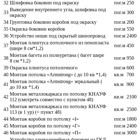
32
Шлифовка боковин под окраску
пог.м
250
Выведение внутреннего угла, шлифовка под
33
пог.м
300
окраску
34
Грунтовка боковин коробов под окраску
пог.м
200
35
Окраска боковин коробов
пог.м
550
36
Устройство ниши под скрытый шинопровод
пог.м
2400
Монтаж плинтуса потолочного из пенопласта
37
пог.м
450
(шире 8 см*1,2)
Монтаж багета из полиуретана ( багет шире
38
пог.м
950
8 см *1,2)
39
Окраска плинтуса потолочного
пог.м
600
40
Монтаж потолка «Armstrong» ( до 10 кв *1,4)
кв.м
700
Монтаж потолка «Armstrong» зеркальный (
41
кв.м
900
до 10 кв *1,4)
Монтаж металлокаркаса по потолку КНАУФ
42
кв.м
2100
112 (смотреть совместно с пунктом 48)
Монтаж металлокаркаса по потолку КНАУФ
43
кв.м
2500
113 (в 1 ур) (+ пункт 48)
44
Монтаж коробов по потолку «I»
пог.м
1800
45
Монтаж коробов по потолку «Г»
пог.м
2400
46
Монтаж коробов по потолку «П»
пог.м
3000
Устройство криволинейных боковин из ГКЛ