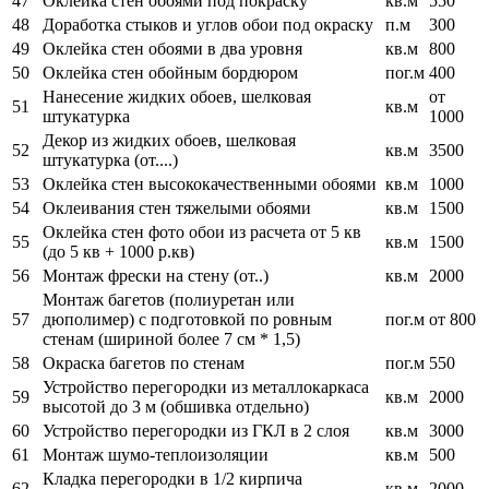
47
Оклейка стен обоями под покраску
кв.м
550
48
Доработка стыков и углов обои под окраску
п.м
300
49
Оклейка стен обоями в два уровня
кв.м
800
50
Оклейка стен обойным бордюром
пог.м
400
Нанесение жидких обоев, шелковая
от
51
кв.м
штукатурка
1000
Декор из жидких обоев, шелковая
52
кв.м
3500
штукатурка (от....)
53
Оклейка стен высококачественными обоями
кв.м
1000
54
Оклеивания стен тяжелыми обоями
кв.м
1500
Оклейка стен фото обои из расчета от 5 кв
55
кв.м
1500
(до 5 кв + 1000 р.кв)
56
Монтаж фрески на стену (от..)
кв.м
2000
Монтаж багетов (полиуретан или
57
дюполимер) с подготовкой по ровным
пог.м
от 800
стенам (шириной более 7 см * 1,5)
58
Окраска багетов по стенам
пог.м
550
Устройство перегородки из металлокаркаса
59
кв.м
2000
высотой до 3 м (обшивка отдельно)
60
Устройство перегородки из ГКЛ в 2 слоя
кв.м
3000
61
Монтаж шумо-теплоизоляции
кв.м
500
Кладка перегородки в 1/2 кирпича
62
кв.м
2000