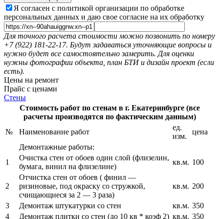
Я согласен с политикой организации по обработке
персональных данных и даю свое согласие на их обработку
Для точного расчета стоимости можно позвонить по номеру
+7 (922) 181-22-17. Будут задаваться уточняющие вопросы и
нужно будет все самостоятельно замерить. Для оценки
нужны фотографии объекта, план БТИ и дизайн проект (если
есть).
Цены на ремонт
Прайс с ценами
Стены
Стоимость работ по стенам в г. Екатеринбурге (все
расчеты производятся по фактическим данным)
ед.
№
Наименование работ
цена
изм.
Демонтажные работы:
Очистка стен от обоев один слой (флизелин,
1
кв.м.
100
бумага, винил на флизелине)
Отчистка стен от обоев ( финил —
2
ризиновые, под окраску со стружкой,
кв.м.
200
счищающиеся за 2 — 3 раза)
3
Демонтаж штукатурки со стен
кв.м.
350
4
Демонтаж плитки со стен (до 10 кв * коэф 2)
кв.м.
350