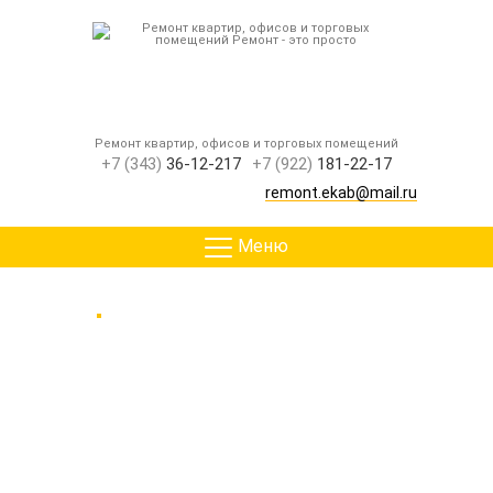
Ремонт квартир, офисов и торговых помещений
+7 (343)
36-12-217
+7 (922)
181-22-17
remont.ekab@mail.ru
WhatsApp
Меню
Главная
Виды ремонтныйх работ
Электромонтажные работы
Замена электрики в двухкомнатной квартире
Замена электрики в
двухкомнатной квартире