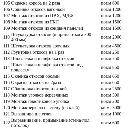
105
Окраска короба на 2 раза
пог.м
600
106
Обшивка откосов вагонкой
пог.м
1200
107
Монтаж откосов из ПВХ, МДФ
пог.м
1200
108
Монтаж откосов из ГКЛ
пог.м
1500
109
Монтаж откосов из сэндвич панелей
пог.м
1500
Штукатурка откосов (ширина откоса 300 —
110
пог.м
2000
400 мм)
111
Штукатурка откосов арочных
пог.м
4500
112
Грунтовка откосов на 1 раз
пог.м
250
113
Шпатлевка и шлифовка откосов
пог.м
750
Шпатлевка и шлифовка откосов под
114
пог.м
850
покраску
115
Оклейка откосов обоями
пог.м
650
116
Окраска откосов на 2раза
пог.м
650
117
Облицовка откосов плиткой
пог.м
2500
118
Монтаж уголков деревянных
пог.м
300
119
Монтаж пластикового уголка
пог.м
200
120
Монтаж зеркала на стену (на клей)
кв.м
3000
121
Выравнивание углов
пог.м
1000
Выравнивание, примыкание (стена-пол,
122
пог.м
600
потолок)