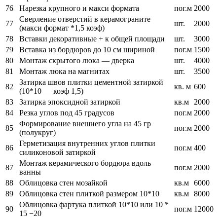
76
Нарезка крупного и макси формата
пог.м
2000
Сверление отверстий в керамограните
77
шт.
2000
(макси формат *1,5 коэф)
78
Вставки декоративные + к общей площади
шт.
3000
79
Вставка из бордюров до 10 см шириной
пог.м
1500
80
Монтаж скрытого люка — дверка
шт.
4000
81
Монтаж люка на магнитах
шт.
3500
Затирка швов плитки цементной затиркой
82
кв. м
600
(10*10 — коэф 1,5)
83
Затирка эпоксидной затиркой
кв.м
2000
84
Резка углов под 45 градусов
пог.м
2000
Формирование внешнего угла на 45 гр
85
пог.м
2000
(полукруг)
Герметизация внутренних углов плитки
86
пог.м
400
силиконовой затиркой
Монтаж керамического бордюра вдоль
87
пог.м
2000
ванны
88
Облицовка стен мозайкой
кв.м
6000
89
Облицовка стен плиткой размером 10*10
кв.м
8000
Облицовка фартука плиткой 10*10 или 10 *
90
пог.м
12000
15 −20