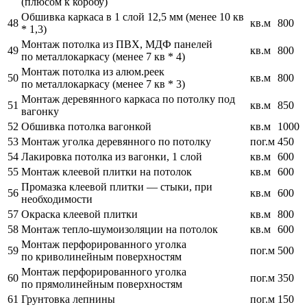
(плюсом к коробу)
Обшивка каркаса в 1 слой 12,5 мм (менее 10 кв
48
кв.м
800
* 1,3)
Монтаж потолка из ПВХ, МДФ панелей
49
кв.м
800
по металлокаркасу (менее 7 кв * 4)
Монтаж потолка из алюм.реек
50
кв.м
800
по металлокаркасу (менее 7 кв * 3)
Монтаж деревянного каркаса по потолку под
51
кв.м
850
вагонку
52
Обшивка потолка вагонкой
кв.м
1000
53
Монтаж уголка деревянного по потолку
пог.м
450
54
Лакировка потолка из вагонки, 1 слой
кв.м
600
55
Монтаж клеевой плитки на потолок
кв.м
600
Промазка клеевой плитки — стыки, при
56
кв.м
600
необходимости
57
Окраска клеевой плитки
кв.м
800
58
Монтаж тепло-шумоизоляции на потолок
кв.м
600
Монтаж перфорированного уголка
59
пог.м
500
по криволинейным поверхностям
Монтаж перфорированного уголка
60
пог.м
350
по прямолинейным поверхностям
61
Грунтовка лепнины
пог.м
150