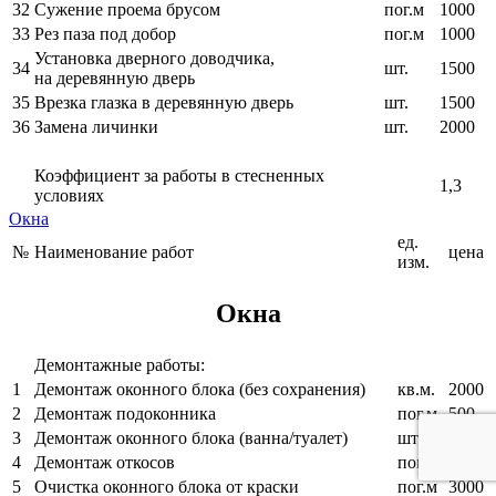
32
Сужение проема брусом
пог.м
1000
33
Рез паза под добор
пог.м
1000
Установка дверного доводчика,
34
шт.
1500
на деревянную дверь
35
Врезка глазка в деревянную дверь
шт.
1500
36
Замена личинки
шт.
2000
Коэффициент за работы в стесненных
1,3
условиях
Окна
ед.
№
Наименование работ
цена
изм.
Окна
Демонтажные работы:
1
Демонтаж оконного блока (без сохранения)
кв.м.
2000
2
Демонтаж подоконника
пог.м
500
3
Демонтаж оконного блока (ванна/туалет)
шт.
2000
4
Демонтаж откосов
пог.м
200
5
Очистка оконного блока от краски
пог.м
3000