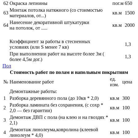
62
Окраска лепнины
пог.м
650
Монтаж потолка натяжного (со стоимостью
63
кв.м
1500
материалов, от...)
Нанесение декоративной штукатурки
64
кв.м
2000
на потолок, от .....
Коэффициент за работы в стесненных
1,3
условиях (или S менее 7 кв)
При выполнении работ на высоте более 3м (
1,3
более 4,5м дог.)
Пол
Стоимость работ по полам и напольным покрытиям
ед.
№
Наименование работ
цена
изм.
Демонтажные работы:
1
Разборка деревянного пола (до 10кв * 2,0)
кв.м
300
Разборка ламината без сохранения, (с сохр *
2
кв.м
100
2,0 — без гарантии)
Демонтаж ДВП с пола (на клею и на гвоздях *
3
кв.м
100
2,1)
Демонтаж линолеума,ковролина (клеевой
4
кв.м
100
линолеум * 4,0)