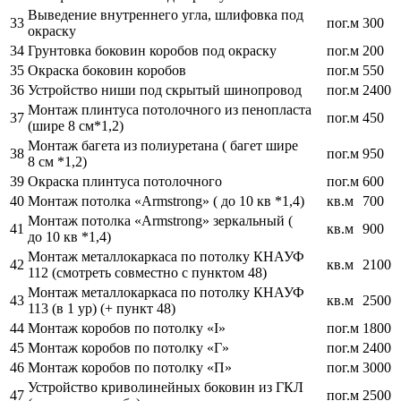
Выведение внутреннего угла, шлифовка под
33
пог.м
300
окраску
34
Грунтовка боковин коробов под окраску
пог.м
200
35
Окраска боковин коробов
пог.м
550
36
Устройство ниши под скрытый шинопровод
пог.м
2400
Монтаж плинтуса потолочного из пенопласта
37
пог.м
450
(шире 8 см*1,2)
Монтаж багета из полиуретана ( багет шире
38
пог.м
950
8 см *1,2)
39
Окраска плинтуса потолочного
пог.м
600
40
Монтаж потолка «Armstrong» ( до 10 кв *1,4)
кв.м
700
Монтаж потолка «Armstrong» зеркальный (
41
кв.м
900
до 10 кв *1,4)
Монтаж металлокаркаса по потолку КНАУФ
42
кв.м
2100
112 (смотреть совместно с пунктом 48)
Монтаж металлокаркаса по потолку КНАУФ
43
кв.м
2500
113 (в 1 ур) (+ пункт 48)
44
Монтаж коробов по потолку «I»
пог.м
1800
45
Монтаж коробов по потолку «Г»
пог.м
2400
46
Монтаж коробов по потолку «П»
пог.м
3000
Устройство криволинейных боковин из ГКЛ
47
пог.м
2500