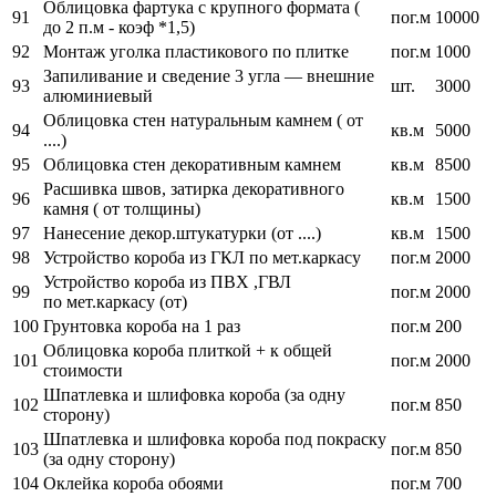
Облицовка фартука с крупного формата (
91
пог.м
10000
до 2 п.м - коэф *1,5)
92
Монтаж уголка пластикового по плитке
пог.м
1000
Запиливание и сведение 3 угла — внешние
93
шт.
3000
алюминиевый
Облицовка стен натуральным камнем ( от
94
кв.м
5000
....)
95
Облицовка стен декоративным камнем
кв.м
8500
Расшивка швов, затирка декоративного
96
кв.м
1500
камня ( от толщины)
97
Нанесение декор.штукатурки (от ....)
кв.м
1500
98
Устройство короба из ГКЛ по мет.каркасу
пог.м
2000
Устройство короба из ПВХ ,ГВЛ
99
пог.м
2000
по мет.каркасу (от)
100
Грунтовка короба на 1 раз
пог.м
200
Облицовка короба плиткой + к общей
101
пог.м
2000
стоимости
Шпатлевка и шлифовка короба (за одну
102
пог.м
850
сторону)
Шпатлевка и шлифовка короба под покраску
103
пог.м
850
(за одну сторону)
104
Оклейка короба обоями
пог.м
700