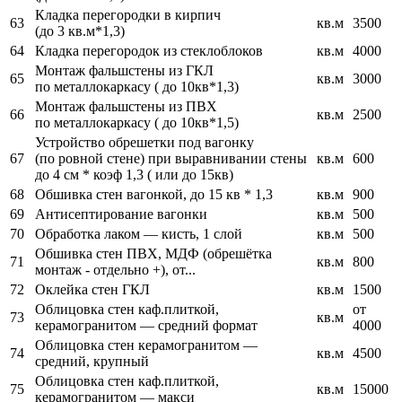
Кладка перегородки в кирпич
63
кв.м
3500
(до 3 кв.м*1,3)
64
Кладка перегородок из стеклоблоков
кв.м
4000
Монтаж фальшстены из ГКЛ
65
кв.м
3000
по металлокаркасу ( до 10кв*1,3)
Монтаж фальшстены из ПВХ
66
кв.м
2500
по металлокаркасу ( до 10кв*1,5)
Устройство обрешетки под вагонку
67
(по ровной стене) при выравнивании стены
кв.м
600
до 4 см * коэф 1,3 ( или до 15кв)
68
Обшивка стен вагонкой, до 15 кв * 1,3
кв.м
900
69
Антисептирование вагонки
кв.м
500
70
Обработка лаком — кисть, 1 слой
кв.м
500
Обшивка стен ПВХ, МДФ (обрешётка
71
кв.м
800
монтаж - отдельно +), от...
72
Оклейка стен ГКЛ
кв.м
1500
Облицовка стен каф.плиткой,
от
73
кв.м
керамогранитом — средний формат
4000
Облицовка стен керамогранитом —
74
кв.м
4500
средний, крупный
Облицовка стен каф.плиткой,
75
кв.м
15000
керамогранитом — макси