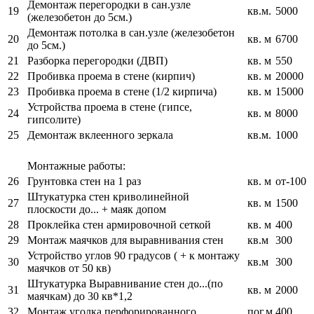
Демонтаж перегородки в сан.узле
19
кв.м.
5000
(железобетон до 5см.)
Демонтаж потолка в сан.узле (железобетон
20
кв. м
6700
до 5см.)
21
Разборка перегородки (ДВП)
кв. м
550
22
Пробивка проема в стене (кирпич)
кв. м
20000
23
Пробивка проема в стене (1/2 кирпича)
кв. м
15000
Устройства проема в стене (гипсе,
24
кв. м
8000
гипсолите)
25
Демонтаж вклеенного зеркала
кв.м.
1000
Монтажные работы:
26
Грунтовка стен на 1 раз
кв. м
от-100
Штукатурка стен криволинейной
27
кв. м
1500
плоскости до... + маяк допом
28
Проклейка стен армировочной сеткой
кв. м
400
29
Монтаж маячков для выравнивания стен
кв.м
300
Устройство углов 90 градусов ( + к монтажу
30
кв.м
300
маячков от 50 кв)
Штукатурка Выравнивание стен до...(по
31
кв. м
2000
маячкам) до 30 кв*1,2
32
Монтаж уголка перфорированного
пог.м
400