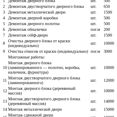
1
Демонтаж дверного блока
шт.
500
2
Демонтаж двустворчатого дверного блока
шт.
650
3
Демонтаж металлической двери
шт.
1500
4
Демонтаж дверной коробки
шт.
500
5
Демонтаж дверного полотна
шт.
500
6
Демонтаж обналички
пог.м
200
7
Демонтаж сейф-двери
шт.
1500
Очистка дверного блока от краски
8
шт.
10000
(индивидуально)
9
Очистка откосов от краски (индивидуально)
пог.м
3000
Монтажные работы:
Монтаж дверного блока
10
(ламинированного — полотно, коробка,
шт.
10000
наличник, фурнитура)
Монтаж двустворчатого дверного блока
11
шт.
12000
(ламинированного)
Монтаж дверного блока (деревянный
12
шт.
10000
массив)
Монтаж двустворчатого дверного блока
13
шт.
14000
(деревянный массив)
14
Монтаж металлической двери
шт.
15000
Монтаж сдвижной двери