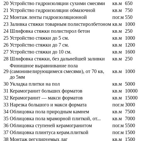
20
Устройство гидроизоляции сухими смесями
кв.м
650
21
Устройство гидроизоляции обмазочной
кв.м
750
22
Монтаж ленты гидроизоляционной
пог.м
550
23
Заливка стяжки товарным полистиролбетоном
кв.м
1000
24
Шлифовка стяжки полистирол бетон
кв.м
250
25
Устройство стяжки до 5 см.
кв.м
1000
26
Устройство стяжки до 7 см.
кв.м
1200
27
Устройство стяжки до 10 см.
кв.м
1600
28
Шлифовка стяжки, без дальнейшей заливки
кв.м
250
Финишное выравнивание пола
29
(самонивелирующимеся смесями), от 70 кв,
кв.м
1000
до 5мм
30
Укладка плитки на пол
кв.м
5000
31
Керамогранит больших форматов
кв.м
10000
32
Керамогранит — макси форматов
кв.м
15000
33
Нарезка большого и макси формата
пог.м
3000
34
Облицовка пола природным камнем
кв.м
7500
35
Облицовка пола мраморной плиткой, от...
кв.м
7000
36
Облицовка ступеней керамогранитом
пог.м
5500
37
Облицовка плинтуса керам.плиткой
пог.м
1500
38
Монтаж регулируемых лаг
кв.м
1500