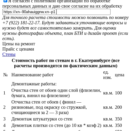
Я согласен с политикой организации по обработке
персональных данных и даю свое согласие на их обработку
Для точного расчета стоимости можно позвонить по номеру
+7 (922) 181-22-17. Будут задаваться уточняющие вопросы и
нужно будет все самостоятельно замерить. Для оценки
нужны фотографии объекта, план БТИ и дизайн проект (если
есть).
Цены на ремонт
Прайс с ценами
Стены
Стоимость работ по стенам в г. Екатеринбурге (все
расчеты производятся по фактическим данным)
ед.
№
Наименование работ
цена
изм.
Демонтажные работы:
Очистка стен от обоев один слой (флизелин,
1
кв.м.
100
бумага, винил на флизелине)
Отчистка стен от обоев ( финил —
2
ризиновые, под окраску со стружкой,
кв.м.
200
счищающиеся за 2 — 3 раза)
3
Демонтаж штукатурки со стен
кв.м.
350
4
Демонтаж плитки со стен (до 10 кв * коэф 2)
кв.м.
350