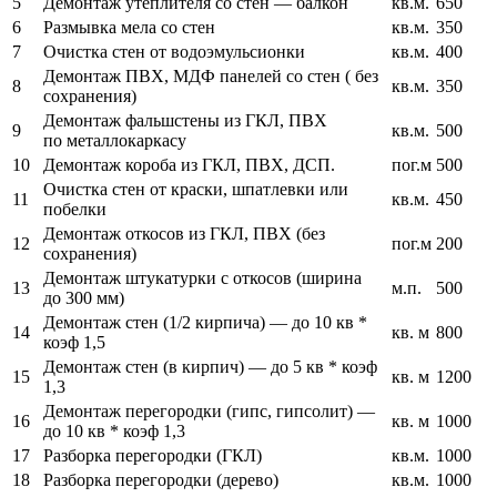
5
Демонтаж утеплителя со стен — балкон
кв.м.
650
6
Размывка мела со стен
кв.м.
350
7
Очистка стен от водоэмульсионки
кв.м.
400
Демонтаж ПВХ, МДФ панелей со стен ( без
8
кв.м.
350
сохранения)
Демонтаж фальшстены из ГКЛ, ПВХ
9
кв.м.
500
по металлокаркасу
10
Демонтаж короба из ГКЛ, ПВХ, ДСП.
пог.м
500
Очистка стен от краски, шпатлевки или
11
кв.м.
450
побелки
Демонтаж откосов из ГКЛ, ПВХ (без
12
пог.м
200
сохранения)
Демонтаж штукатурки с откосов (ширина
13
м.п.
500
до 300 мм)
Демонтаж стен (1/2 кирпича) — до 10 кв *
14
кв. м
800
коэф 1,5
Демонтаж стен (в кирпич) — до 5 кв * коэф
15
кв. м
1200
1,3
Демонтаж перегородки (гипс, гипсолит) —
16
кв. м
1000
до 10 кв * коэф 1,3
17
Разборка перегородки (ГКЛ)
кв.м.
1000
18
Разборка перегородки (дерево)
кв.м.
1000