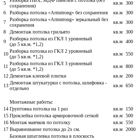
Разборка ПВХ, МДФ панелей с потолка (без
5
кв.м
300
сохранения)
6
Разборка потолка «Armstrong» без сохранения
кв.м
300
Разборка потолка «Armstrong» зеркальный без
7
кв.м
300
сохранения
8
Демонтаж потолка грильято
кв.м
300
Разборка потолка из ГКЛ 1 уровневый
9
кв.м
400
(до 5 кв.м. *1,2)
Разборка потолка из ГКЛ 2 уровневый
10
кв.м
550
(до 5 кв.м. *1,2)
Разборка потолка из ГКЛ 3 уровневый
11
кв.м
800
(до 5 кв.м. *1,2)
12
Демонтаж клеевой плитки
кв.м
200
Демонтаж штукатурки с потолка, шлифовка -
13
кв.м
650
отдельно
Монтажные работы:
14
Грунтовка потолка на 1 раз
кв.м
150
15
Проклейка потолка армировочной сеткой
кв.м
500
16
Монтаж маячков по потолку
кв.м
550
17
Выравнивание потолка до 2х см.
кв.м
2000
Базовая шпатлевка потолка в плоскость