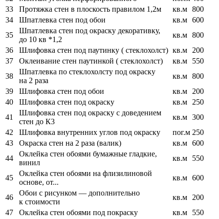
33
Протяжка стен в плоскость правилом 1,2м
кв.м
800
34
Шпатлевка стен под обои
кв.м
600
Шпатлевка стен под окраску декоративку,
35
кв.м
800
до 10 кв *1,2
36
Шлифовка стен под паутинку ( стеклохолст)
кв.м
200
37
Оклеивание стен паутинкой ( стеклохолст)
кв.м
550
Шпатлевка по стеклохолсту под окраску
38
кв.м
800
на 2 раза
39
Шлифовка стен под обои
кв.м
200
40
Шлифовка стен под окраску
кв.м
250
Шлифовка стен под окраску с доведением
41
кв.м
300
стен до К3
42
Шлифовка внутренних углов под окраску
пог.м
250
43
Окраска стен на 2 раза (валик)
кв.м
600
Оклейка стен обоями бумажные гладкие,
44
кв.м
550
винил
Оклейка стен обоями на флизилиновой
45
кв.м
600
основе, от...
Обои с рисунком — дополнительно
46
кв.м
200
к стоимости
47
Оклейка стен обоями под покраску
кв.м
550