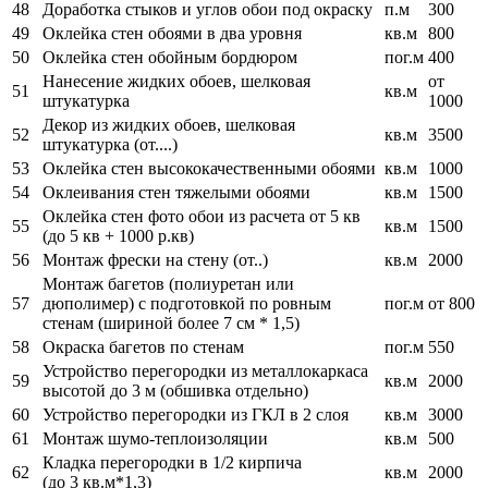
48
Доработка стыков и углов обои под окраску
п.м
300
49
Оклейка стен обоями в два уровня
кв.м
800
50
Оклейка стен обойным бордюром
пог.м
400
Нанесение жидких обоев, шелковая
от
51
кв.м
штукатурка
1000
Декор из жидких обоев, шелковая
52
кв.м
3500
штукатурка (от....)
53
Оклейка стен высококачественными обоями
кв.м
1000
54
Оклеивания стен тяжелыми обоями
кв.м
1500
Оклейка стен фото обои из расчета от 5 кв
55
кв.м
1500
(до 5 кв + 1000 р.кв)
56
Монтаж фрески на стену (от..)
кв.м
2000
Монтаж багетов (полиуретан или
57
дюполимер) с подготовкой по ровным
пог.м
от 800
стенам (шириной более 7 см * 1,5)
58
Окраска багетов по стенам
пог.м
550
Устройство перегородки из металлокаркаса
59
кв.м
2000
высотой до 3 м (обшивка отдельно)
60
Устройство перегородки из ГКЛ в 2 слоя
кв.м
3000
61
Монтаж шумо-теплоизоляции
кв.м
500
Кладка перегородки в 1/2 кирпича
62
кв.м
2000
(до 3 кв.м*1,3)