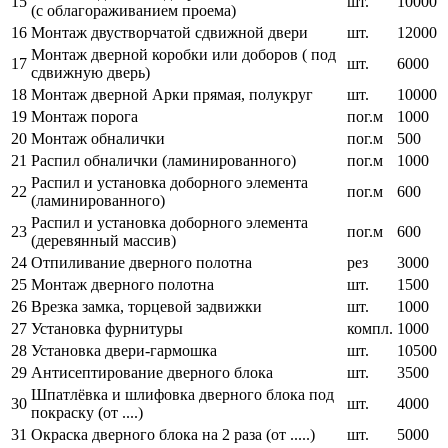
15
шт.
10000
(с облагораживанием проема)
16
Монтаж двустворчатой сдвижной двери
шт.
12000
Монтаж дверной коробки или доборов ( под
17
шт.
6000
сдвижную дверь)
18
Монтаж дверной Арки прямая, полукруг
шт.
10000
19
Монтаж порога
пог.м
1000
20
Монтаж обналички
пог.м
500
21
Распил обналички (ламинированного)
пог.м
1000
Распил и установка доборного элемента
22
пог.м
600
(ламинированного)
Распил и установка доборного элемента
23
пог.м
600
(деревянный массив)
24
Отпиливание дверного полотна
рез
3000
25
Монтаж дверного полотна
шт.
1500
26
Врезка замка, торцевой задвижки
шт.
1000
27
Установка фурнитуры
компл.
1000
28
Установка двери-гармошка
шт.
10500
29
Антисептирование дверного блока
шт.
3500
Шпатлёвка и шлифовка дверного блока под
30
шт.
4000
покраску (от ....)
31
Окраска дверного блока на 2 раза (от .....)
шт.
5000