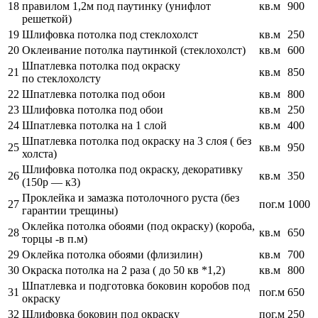
18
правилом 1,2м под паутинку (унифлот
кв.м
900
решеткой)
19
Шлифовка потолка под стеклохолст
кв.м
250
20
Оклеивание потолка паутинкой (стеклохолст)
кв.м
600
Шпатлевка потолка под окраску
21
кв.м
850
по стеклохолсту
22
Шпатлевка потолка под обои
кв.м
800
23
Шлифовка потолка под обои
кв.м
250
24
Шпатлевка потолка на 1 слой
кв.м
400
Шпатлевка потолка под окраску на 3 слоя ( без
25
кв.м
950
холста)
Шлифовка потолка под окраску, декоративку
26
кв.м
350
(150р — к3)
Проклейка и замазка потолочного руста (без
27
пог.м
1000
гарантии трещины)
Оклейка потолка обоями (под окраску) (короба,
28
кв.м
650
торцы -в п.м)
29
Оклейка потолка обоями (флизилин)
кв.м
700
30
Окраска потолка на 2 раза ( до 50 кв *1,2)
кв.м
800
Шпатлевка и подготовка боковин коробов под
31
пог.м
650
окраску
32
Шлифовка боковин под окраску
пог.м
250