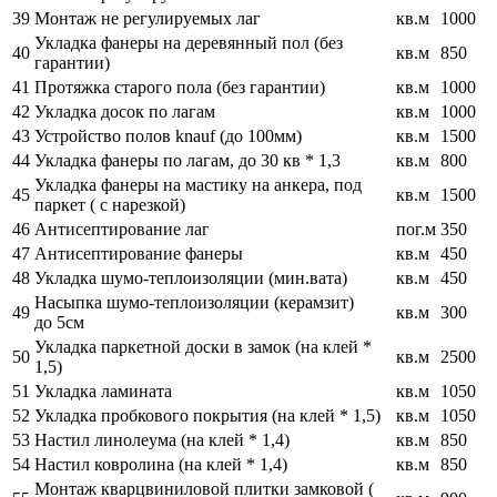
39
Монтаж не регулируемых лаг
кв.м
1000
Укладка фанеры на деревянный пол (без
40
кв.м
850
гарантии)
41
Протяжка старого пола (без гарантии)
кв.м
1000
42
Укладка досок по лагам
кв.м
1000
43
Устройство полов knauf (до 100мм)
кв.м
1500
44
Укладка фанеры по лагам, до 30 кв * 1,3
кв.м
800
Укладка фанеры на мастику на анкера, под
45
кв.м
1500
паркет ( с нарезкой)
46
Антисептирование лаг
пог.м
350
47
Антисептирование фанеры
кв.м
450
48
Укладка шумо-теплоизоляции (мин.вата)
кв.м
450
Насыпка шумо-теплоизоляции (керамзит)
49
кв.м
300
до 5см
Укладка паркетной доски в замок (на клей *
50
кв.м
2500
1,5)
51
Укладка ламината
кв.м
1050
52
Укладка пробкового покрытия (на клей * 1,5)
кв.м
1050
53
Настил линолеума (на клей * 1,4)
кв.м
850
54
Настил ковролина (на клей * 1,4)
кв.м
850
Монтаж кварцвиниловой плитки замковой (