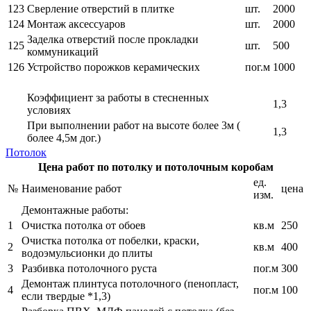
123
Сверление отверстий в плитке
шт.
2000
124
Монтаж аксессуаров
шт.
2000
Заделка отверстий после прокладки
125
шт.
500
коммуникаций
126
Устройство порожков керамических
пог.м
1000
Коэффициент за работы в стесненных
1,3
условиях
При выполнении работ на высоте более 3м (
1,3
более 4,5м дог.)
Потолок
Цена работ по потолку и потолочным коробам
ед.
№
Наименование работ
цена
изм.
Демонтажные работы:
1
Очистка потолка от обоев
кв.м
250
Очистка потолка от побелки, краски,
2
кв.м
400
водоэмульсионки до плиты
3
Разбивка потолочного руста
пог.м
300
Демонтаж плинтуса потолочного (пенопласт,
4
пог.м
100
если твердые *1,3)