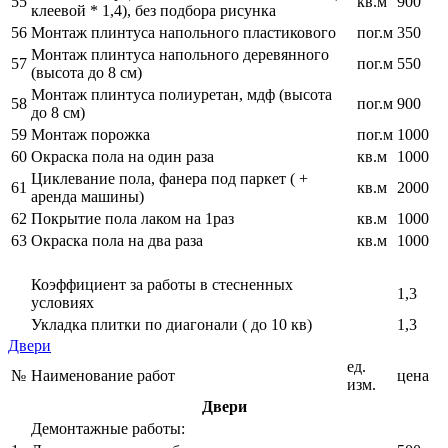
55
кв.м
900
клеевой * 1,4), без подбора рисунка
56
Монтаж плинтуса напольного пластикового
пог.м
350
Монтаж плинтуса напольного деревянного
57
пог.м
550
(высота до 8 см)
Монтаж плинтуса полиуретан, мдф (высота
58
пог.м
900
до 8 см)
59
Монтаж порожка
пог.м
1000
60
Окраска пола на один раза
кв.м
1000
Циклевание пола, фанера под паркет ( +
61
кв.м
2000
аренда машины)
62
Покрытие пола лаком на 1раз
кв.м
1000
63
Окраска пола на два раза
кв.м
1000
Коэффициент за работы в стесненных
1,3
условиях
Укладка плитки по диагонали ( до 10 кв)
1,3
Двери
ед.
№
Наименование работ
цена
изм.
Двери
Демонтажные работы: