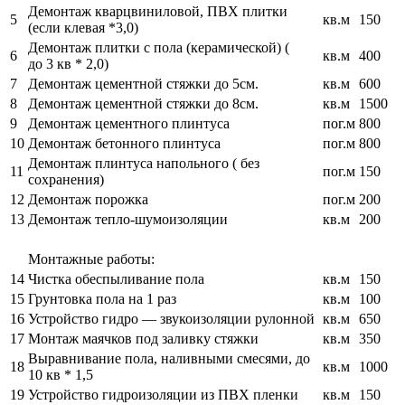
Демонтаж кварцвиниловой, ПВХ плитки
5
кв.м
150
(если клевая *3,0)
Демонтаж плитки с пола (керамической) (
6
кв.м
400
до 3 кв * 2,0)
7
Демонтаж цементной стяжки до 5см.
кв.м
600
8
Демонтаж цементной стяжки до 8см.
кв.м
1500
9
Демонтаж цементного плинтуса
пог.м
800
10
Демонтаж бетонного плинтуса
пог.м
800
Демонтаж плинтуса напольного ( без
11
пог.м
150
сохранения)
12
Демонтаж порожка
пог.м
200
13
Демонтаж тепло-шумоизоляции
кв.м
200
Монтажные работы:
14
Чистка обеспыливание пола
кв.м
150
15
Грунтовка пола на 1 раз
кв.м
100
16
Устройство гидро — звукоизоляции рулонной
кв.м
650
17
Монтаж маячков под заливку стяжки
кв.м
350
Выравнивание пола, наливными смесями, до
18
кв.м
1000
10 кв * 1,5
19
Устройство гидроизоляции из ПВХ пленки
кв.м
150